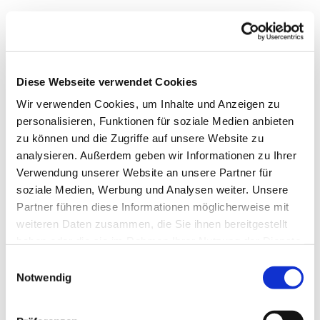
Diese Webseite verwendet Cookies
Wir verwenden Cookies, um Inhalte und Anzeigen zu
personalisieren, Funktionen für soziale Medien anbieten
zu können und die Zugriffe auf unsere Website zu
analysieren. Außerdem geben wir Informationen zu Ihrer
© Ev. KG Jakobi zu Rheine
Verwendung unserer Website an unsere Partner für
soziale Medien, Werbung und Analysen weiter. Unsere
Öffentliche Bekanntmachung für den Ev.
Partner führen diese Informationen möglicherweise mit
Friedhof Königsesch
weiteren Daten zusammen, die Sie ihnen bereitgestellt
haben oder die sie im Rahmen Ihrer Nutzung der Dienste
Das
Presbyterium der Ev. Kirchengemeinde Jakobi
gesammelt haben.
Einwilligungsauswahl
zu Rheine
hat am 12.01.2022 eine Neufassung der
Notwendig
Friedhofsgebührensatzung für den Ev. Friedhof
Königsesch erlassen. Ebenso wurde mit gleichem
Sitzungsdatum eine Änderung der